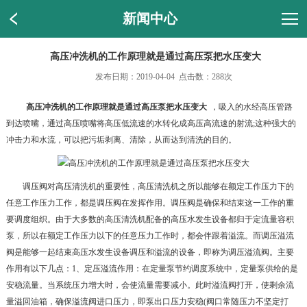
新闻中心
高压冲洗机的工作原理就是通过高压泵把水压变大
发布日期：2019-04-04 点击数：288次
高压冲洗机的工作原理就是通过高压泵把水压变大
，吸入的水经高压管路
到达喷嘴，通过高压喷嘴将高压低流速的水转化成高压高流速的射流;这种强大的
冲击力和水流，可以把污垢剥离、清除，从而达到清洗的目的。
调压阀对高压清洗机的重要性，高压清洗机之所以能够在额定工作压力下的
任意工作压力工作，都是调压阀在发挥作用。调压阀是确保和结束这一工作的重
要调度组织。由于大多数的高压清洗机配备的高压水发生设备都归于定流量容积
泵，所以在额定工作压力以下的任意压力工作时，都会伴跟着溢流。而调压溢流
阀是能够一起结束高压水发生设备调压和溢流的设备，即称为调压溢流阀。主要
作用有以下几点：1、定压溢流作用：在定量泵节约调度系统中，定量泵供给的是
安稳流量。当系统压力增大时，会使流量需要减小。此时溢流阀打开，使剩余流
量溢回油箱，确保溢流阀进口压力，即泵出口压力安稳(阀口常随压力不坚定打