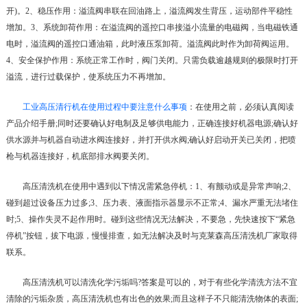
开)。2、稳压作用：溢流阀串联在回油路上，溢流阀发生背压，运动部件平稳性
增加。3、系统卸荷作用：在溢流阀的遥控口串接溢小流量的电磁阀，当电磁铁通
电时，溢流阀的遥控口通油箱，此时液压泵卸荷。溢流阀此时作为卸荷阀运用。
4、安全保护作用：系统正常工作时，阀门关闭。只需负载逾越规则的极限时打开
溢流，进行过载保护，使系统压力不再增加。
工业高压清行机在使用过程中要注意什么事项
：在使用之前，必须认真阅读
产品介绍手册;同时还要确认好电制及足够供电能力，正确连接好机器电源;确认好
供水源并与机器自动进水阀连接好，并打开供水阀;确认好启动开关已关闭，把喷
枪与机器连接好，机底部排水阀要关闭。
高压清洗机在使用中遇到以下情况需紧急停机：1、有颤动或是异常声响;2、
碰到超过设备压力过多;3、压力表、液面指示器显示不正常;4、漏水严重无法堵住
时;5、操作失灵不起作用时。碰到这些情况无法解决，不要急，先快速按下“紧急
停机”按钮，拔下电源，慢慢排查，如无法解决及时与克莱森高压清洗机厂家取得
联系。
高压清洗机可以清洗化学污垢吗?答案是可以的，对于有些化学清洗方法不宜
清除的污垢杂质，高压清洗机也有出色的效果;而且这样子不只能清洗物体的表面;